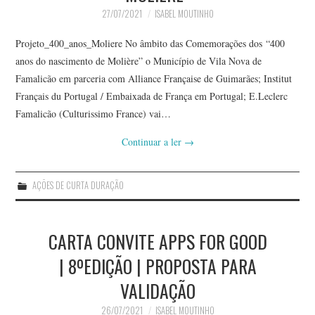
27/07/2021
ISABEL MOUTINHO
Projeto_400_anos_Moliere No âmbito das Comemorações dos “400
anos do nascimento de Molière” o Município de Vila Nova de
Famalicão em parceria com Alliance Française de Guimarães; Institut
Français du Portugal / Embaixada de França em Portugal; E.Leclerc
Famalicão (Culturissimo France) vai…
Continuar a ler
→
AÇÕES DE CURTA DURAÇÃO
CARTA CONVITE APPS FOR GOOD
| 8ºEDIÇÃO | PROPOSTA PARA
VALIDAÇÃO
26/07/2021
ISABEL MOUTINHO