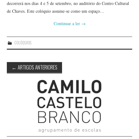
decorrerá nos dias 4 e 5 de setembro, no auditório do Centro Cultural
de Chaves. Este colóquio assume-se como um espaço…
Continuar a ler
→
COLÓQUIOS
Post
←
ARTIGOS ANTERIORES
navigation