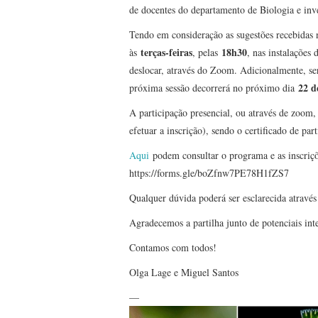
de docentes do departamento de Biologia e inve
Tendo em consideração as sugestões recebidas n
terças-feiras
18h30
às
, pelas
, nas instalações
deslocar, através do Zoom. Adicionalmente, s
22 d
próxima sessão decorrerá no próximo dia
A participação presencial, ou através de zoom, 
efetuar a inscrição), sendo o certificado de p
Aqui
podem consultar o programa e as inscriçõe
https://forms.gle/boZfnw7PE78H1fZS7
Qualquer dúvida poderá ser esclarecida atravé
Agradecemos a partilha junto de potenciais int
Contamos com todos!
Olga Lage e Miguel Santos
—