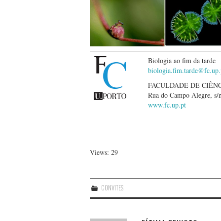
Biologia ao fim da tarde
biologia.fim.tarde@fc.up.
FACULDADE DE CIÊN
Rua do Campo Alegre, s/n
www.fc.up.pt
Views: 29
CONVITES