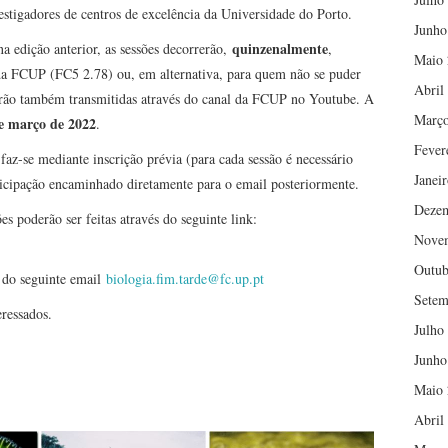
stigadores de centros de excelência da Universidade do Porto.
Junho
quinzenalmente
a edição anterior, as sessões decorrerão,
,
Maio 
 da FCUP (FC5 2.78) ou, em alternativa, para quem não se puder
Abril
erão também transmitidas através do canal da FCUP no Youtube. A
Março
e março de 2022
.
Fever
faz-se mediante inscrição prévia (para cada sessão é necessário
Janei
articipação encaminhado diretamente para o email posteriormente.
Deze
s poderão ser feitas através do seguinte link:
Nove
Outub
s do seguinte email
biologia.fim.tarde@fc.up.pt
Setem
eressados.
Julho
Junho
Maio 
Abril