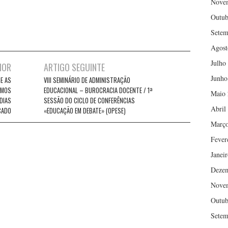
Nove
Outub
Setem
Agost
Julho
IOR
ARTIGO SEGUINTE
Junho
GE AS
VIII SEMINÁRIO DE ADMINISTRAÇÃO
EMOS
EDUCACIONAL – BUROCRACIA DOCENTE / 1ª
Maio 
DIAS
SESSÃO DO CICLO DE CONFERÊNCIAS
Abril
CADO
«EDUCAÇÃO EM DEBATE» (OPESE)
Março
Fever
Janei
Deze
Nove
Outub
Setem