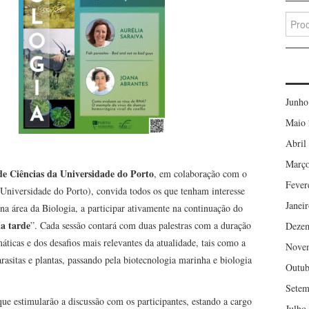
Searc
for:
Junho
Maio 
Abril
Março
de Ciências da Universidade do Porto
, em colaboração com o
Fever
niversidade do Porto), convida todos os que tenham interesse
Janei
 na área da Biologia, a participar ativamente na continuação do
da tarde
”. Cada sessão contará com duas palestras com a duração
Deze
ticas e dos desafios mais relevantes da atualidade, tais como a
Nove
arasitas e plantas, passando pela biotecnologia marinha e biologia
Outub
Setem
ue estimularão a discussão com os participantes, estando a cargo
Julho