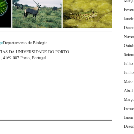
Março
Fever
Janei
Deze
Nove
pt
Departamento de Biologia
Outub
CIAS DA UNIVERSIDADE DO PORTO
Setem
, 4169-007 Porto, Portugal
Julho
Junho
Maio 
Abril
Março
Fever
Janei
Deze