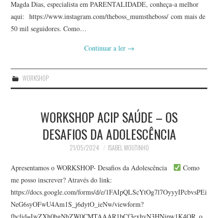
Magda Dias, especialista em PARENTALIDADE, conheça-a melhor
aqui: https://www.instagram.com/theboss_mumstheboss/ com mais de
50 mil seguidores. Como…
Continuar a ler
→
WORKSHOP
WORKSHOP ACIP SAÚDE – OS
DESAFIOS DA ADOLESCÊNCIA
21/05/2024
ISABEL MOUTINHO
Apresentamos o WORKSHOP- Desafios da Adolescência
Como
me posso inscrever? Através do link:
https://docs.google.com/forms/d/e/1FAIpQLScYtOg7l7OyyyIPcbvsPEi
NeG6syOFwU4Am1S_j6dytO_ieNw/viewform?
fbclid=IwZXh0bgNhZW0CMTAAAR1bCf3exhvN3HNipw1K4QR_o