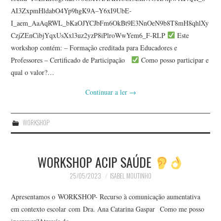
AI3ZxpmHldabO4Yp9hgK9A–Y6xI9UbE-
I_aem_AaAqRWL_bKaOJYCJbFm6OkBt9E3NnOeN9b8T8mH8qhlXy
CzjZEnCibjYqxUsXxl3uz2yzP8iPlroWwYem6_F-RLP
Este
workshop contém: – Formação creditada para Educadores e
Professores – Certificado de Participação
Como posso participar e
qual o valor?…
Continuar a ler
→
WORKSHOP
WORKSHOP ACIP SAÚDE
25/05/2023
ISABEL MOUTINHO
Apresentamos o WORKSHOP- Recurso à comunicação aumentativa
em contexto escolar com Dra. Ana Catarina Gaspar Como me posso