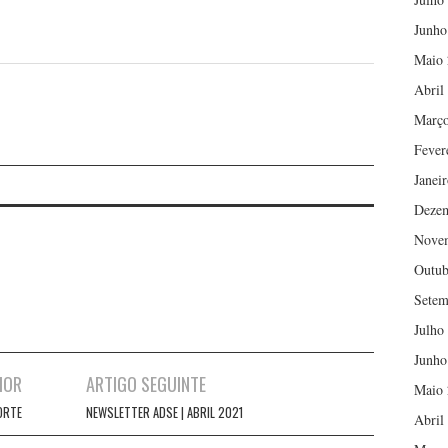
Junho
Maio 
Abril
Março
Fever
Janei
Deze
Nove
Outub
Setem
Julho
Junho
IOR
ARTIGO SEGUINTE
Maio 
ORTE
NEWSLETTER ADSE | ABRIL 2021
Abril