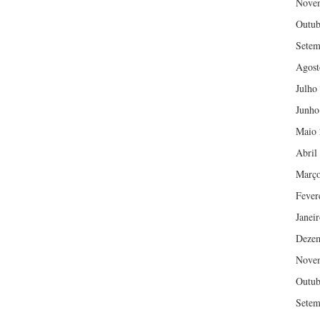
Nove
Outub
Setem
Agost
Julho
Junho
Maio 
Abril
Março
Fever
Janei
Deze
Nove
Outub
Setem