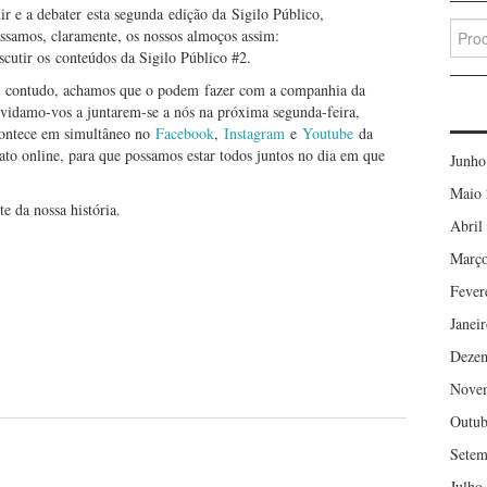
r e a debater esta segunda edição da Sigilo Público,
Searc
ssamos, claramente, os nossos almoços assim:
for:
iscutir os conteúdos da Sigilo Público #2.
r; contudo, achamos que o podem fazer com a companhia da
nvidamo-vos a juntarem-se a nós na próxima segunda-feira,
contece em simultâneo no
Facebook
,
Instagram
e
Youtube
da
ato online, para que possamos estar todos juntos no dia em que
Junho
Maio 
e da nossa história.
Abril
Março
Fever
Janei
Deze
Nove
Outub
Setem
Julho