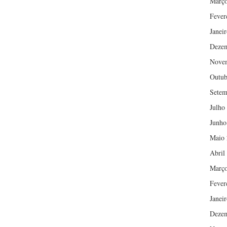
Março
Fever
Janei
Deze
Nove
Outub
Setem
Julho
Junho
Maio 
Abril
Março
Fever
Janei
Deze