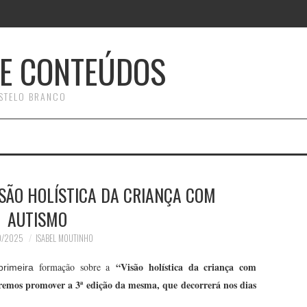
E CONTEÚDOS
STELO BRANCO
SÃO HOLÍSTICA DA CRIANÇA COM
AUTISMO
0/2025
ISABEL MOUTINHO
“Visão holística da criança com
formação sobre a
primeira
iremos promover a 3ª edição da mesma, que decorrerá nos dias