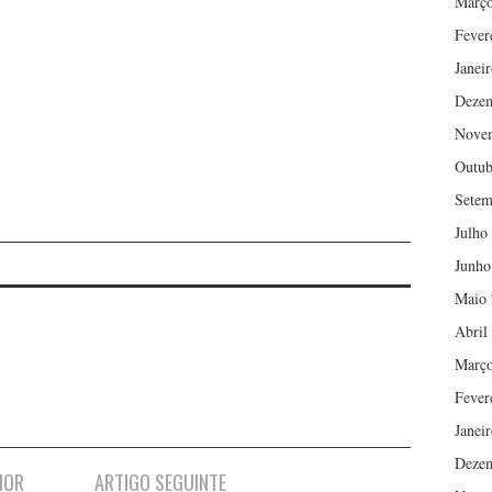
Março
Fever
Janei
Deze
Nove
Outub
Setem
Julho
Junho
Maio 
Abril
Março
Fever
Janei
Deze
IOR
ARTIGO SEGUINTE