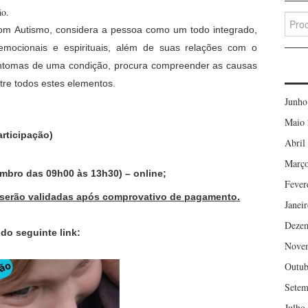
ão.
Searc
 com Autismo, considera a pessoa como um todo integrado,
for:
 emocionais e espirituais, além de suas relações com o
intomas de uma condição, procura compreender as causas
tre todos estes elementos.
Junho
Maio 
articipação)
Abril
Março
embro das 09h00 às 13h30) – online;
Fever
ó serão validadas após comprovativo de pagamento.
Janei
Deze
 do seguinte link:
Nove
Outub
Setem
Julho