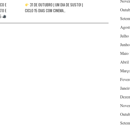
Nove
CO E
31 DE OUTUBRO | UM DIA DE SUSTO! |
Outub
TO E
CICLO 15 DIAS COM CINEMA…
25
Setem
Agost
Julho
Junho
Maio 
Abril
Março
Fever
Janei
Deze
Nove
Outub
Setem