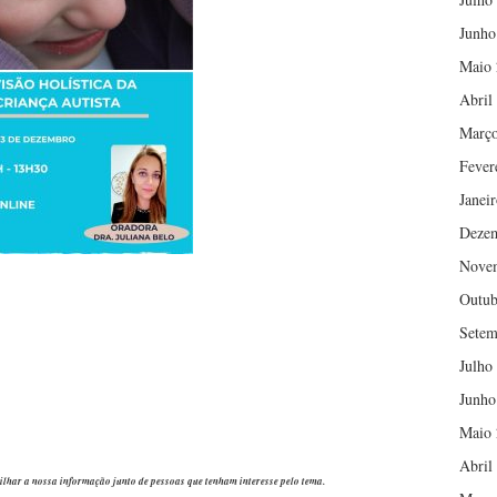
Junho
Maio 
Abril
Março
Fever
Janei
Deze
Nove
Outub
Setem
Julho
Junho
Maio 
Abril
tilhar a nossa informação junto de pessoas que tenham interesse pelo tema.