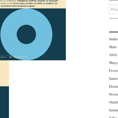
Searc
for:
Junho
Maio 
Abril
Março
Fever
Janei
Deze
Nove
Outub
Setem
Julho