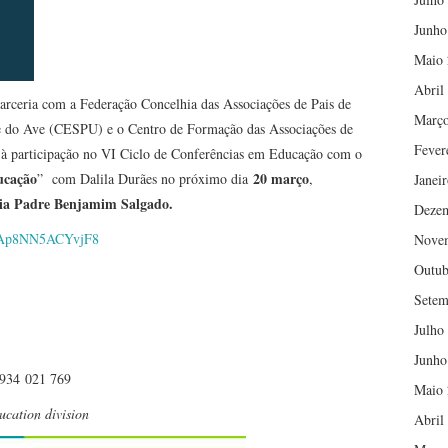
Junho
Maio 
Abril
rceria com a Federação Concelhia das Associações de Pais de
Março
le do Ave (CESPU) e o Centro de Formação das Associações de
Fever
à participação no VI Ciclo de Conferências em Educação com o
ducação
20 março
” com Dalila Durães no próximo dia
,
Janei
ria Padre Benjamim Salgado.
Deze
bMAp8NN5ACYvjF8
Nove
Outub
Setem
Julho
Junho
|934 021 769
Maio 
ucation division
Abril