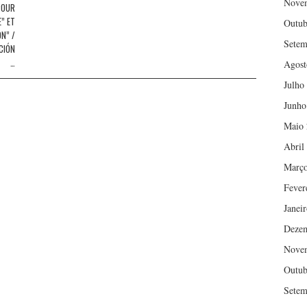
Nove
POUR
” ET
Outub
N” /
Setem
CIÓN
…
Agost
Julho
Junho
Maio 
Abril
Março
Fever
Janei
Deze
Nove
Outub
Setem