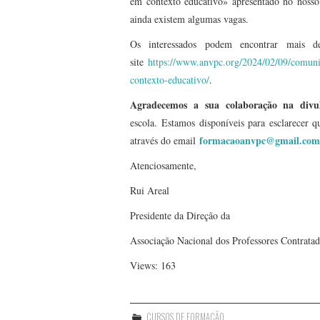
em contexto educativo» apresentado no noss
ainda existem algumas vagas.
Os interessados podem encontrar mais de
site
https://www.anvpc.org/2024/02/09/comunic
contexto-educativo/
.
Agradecemos a sua colaboração na div
escola. Estamos disponíveis para esclarecer q
formacaoanvpc@gmail.com
através do email
Atenciosamente,
Rui Areal
Presidente da Direção da
Associação Nacional dos Professores Contrat
Views: 163
CURSOS DE FORMAÇÃO