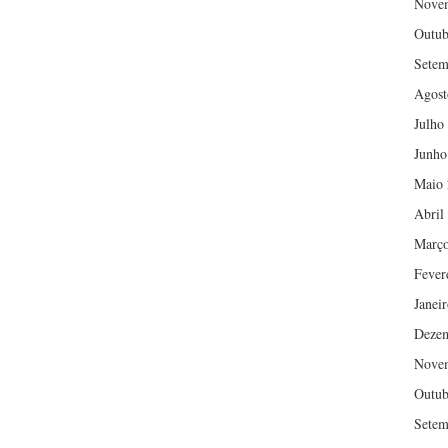
Nove
Outub
Setem
Agost
Julho
Junho
Maio 
Abril
Março
Fever
Janei
Deze
Nove
Outub
Setem