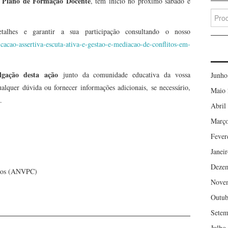
Plano de Formação Docente
o
, tem início no próximo sábado e
Searc
for:
talhes e garantir a sua participação consultando o nosso
acao-assertiva-escuta-ativa-e-gestao-e-mediacao-de-conflitos-em-
ulgação desta ação
junto da comunidade educativa da vossa
Junho
ualquer dúvida ou fornecer informações adicionais, se necessário,
Maio 
.
Abril
Março
Fever
Janei
Deze
ados (ANVPC)
Nove
Outub
Setem
Julho