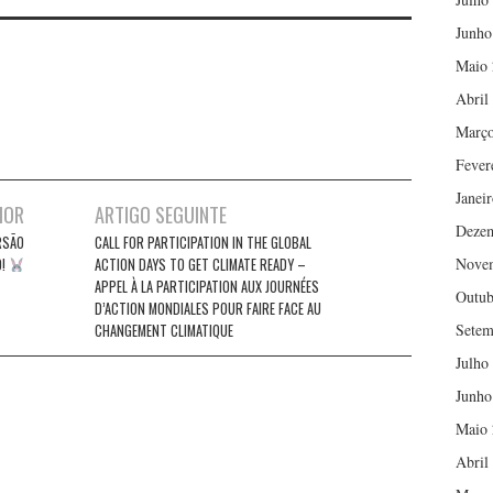
Junho
Maio 
Abril
Março
Fever
Janei
IOR
ARTIGO SEGUINTE
Deze
RSÃO
CALL FOR PARTICIPATION IN THE GLOBAL
Nove
O!
ACTION DAYS TO GET CLIMATE READY –
APPEL À LA PARTICIPATION AUX JOURNÉES
Outub
D’ACTION MONDIALES POUR FAIRE FACE AU
Setem
CHANGEMENT CLIMATIQUE
Julho
Junho
Maio 
Abril