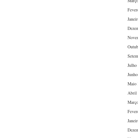
Março
Fever
Janei
Deze
Nove
Outub
Setem
Julho
Junho
Maio 
Abril
Março
Fever
Janei
Deze