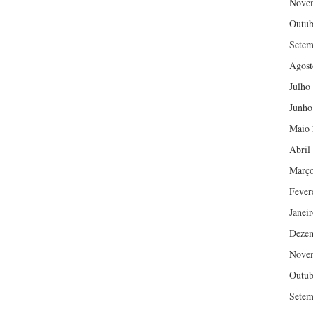
Nove
Outub
Setem
Agost
Julho
Junho
Maio 
Abril
Março
Fever
Janei
Deze
Nove
Outub
Setem