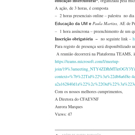
educação intercultural
“
, organizada pela mi
A ação, de 3 horas, é composta
– 2 horas presenciais online – palestra no di
Paula Martins,
AE de P
Educação da UM e
– 1 hora assíncrona – preenchimento de um que
Inscrição obrigatória –
no seguinte link –
h
Para registo de presença será disponibilizado 
A reunião decorrerá na Plataforma TEAMS, à q
https://teams.microsoft.com/l/meetup-
join/19%3ameeting_NTY4ZDJhMTktOGY3
context=%7b%22Tid%22%3a%22db8a6f8e-4e
a2a162840d1a%22%2c%22Oid%22%3a%223ce3
Com os nossos melhores cumprimentos,
A Diretora do CFAEVNF
Aurora Marques
Views: 47