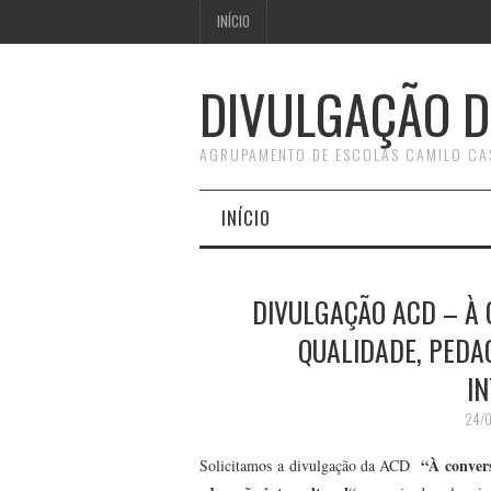
INÍCIO
DIVULGAÇÃO D
AGRUPAMENTO DE ESCOLAS CAMILO CA
INÍCIO
DIVULGAÇÃO ACD – À
QUALIDADE, PEDA
I
24/
“À convers
Solicitamos a divulgação da ACD