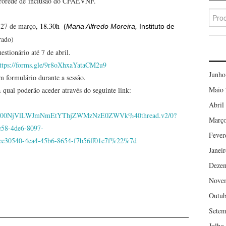
crorede de inclusão do CFAEVNF.
Searc
for:
a 27 de março
, 18.30h
(
Maria Alfredo Moreira,
Instituto de
rado)
stionário até 7 de abril.
ttps://forms.gle/9r8oXhxaYataCM2u9
Junho
um formulário durante a sessão.
Maio 
ual poderão aceder através do seguinte link:
Abril
Yi00NjVlLWJmNmEtYThjZWMzNzE0ZWVk%40thread.v2/0?
Março
58-4de6-8097-
Fever
0540-4ea4-45b6-8654-f7b56ff01c7f%22%7d
Janei
Deze
Nove
Outub
Setem
Julho