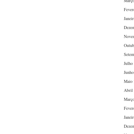
Março
Fever
Janei
Deze
Nove
Outub
Setem
Julho
Junho
Maio 
Abril
Março
Fever
Janei
Deze