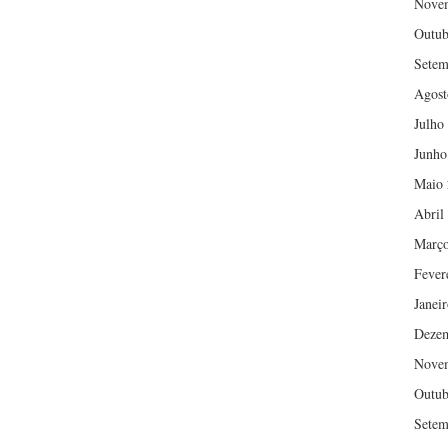
Nove
Outub
Setem
Agost
Julho
Junho
Maio 
Abril
Março
Fever
Janei
Deze
Nove
Outub
Setem