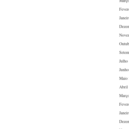
Março
Fever
Janei
Deze
Nove
Outub
Setem
Julho
Junho
Maio 
Abril
Março
Fever
Janei
Deze