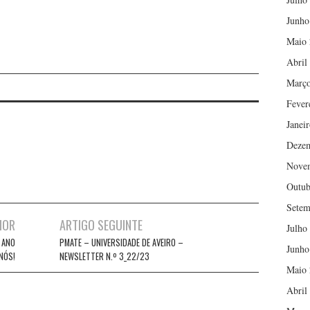
Junho
Maio 
Abril
Março
Fever
Janei
Deze
Nove
Outub
Setem
IOR
ARTIGO SEGUINTE
Julho
 ANO
PMATE – UNIVERSIDADE DE AVEIRO –
Junho
NÓS!
NEWSLETTER N.º 3_22/23
Maio 
Abril