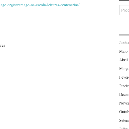
ago.org/saramago-na-escola-leituras-centenarias/
.
Searc
for:
Junho
res
Maio 
Abril
Março
Fever
Janei
Deze
Nove
Outub
Setem
Julho