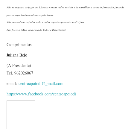
Não se esqueça de fazer um LIke nas nossas redes sociais e de partilhar a nossa informação junto de
pessoas que tenham interesse pelo tema.
Nós pretendemos ajudar tudo e todos aqueles que a nós se dirijam.
Não fosse o CADI uma casa de Todos e Para Todos!
Cumprimentos,
Juliana Belo
(A Presidente)
Tel. 962026067
email:
centroapoiodi@gmail.com
https://www.facebook.com/centroapoiodi