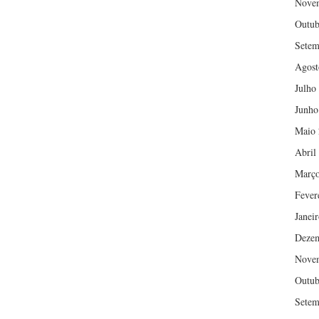
Nove
Outub
Setem
Agost
Julho
Junho
Maio 
Abril
Março
Fever
Janei
Deze
Nove
Outub
Setem