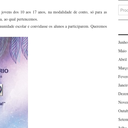
Searc
jovens dos 10 aos 17 anos, na modalidade de conto, só para as
for:
a, ao qual pertencemos.
munidade escolar e convidasse os alunos a participarem. Queremos
Junho
Maio 
Abril
Março
Fever
Janei
Deze
Nove
Outub
Setem
Julho