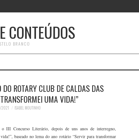
E CONTEÚDOS
STELO BRANCO
O DO ROTARY CLUB DE CALDAS DAS
 TRANSFORMEI UMA VIDA!”
0/2021
ISABEL MOUTINHO
o III Concurso Literário, depois de uns anos de interregno,
ida!”, baseado no lema do ano rotário “Servir para transformar