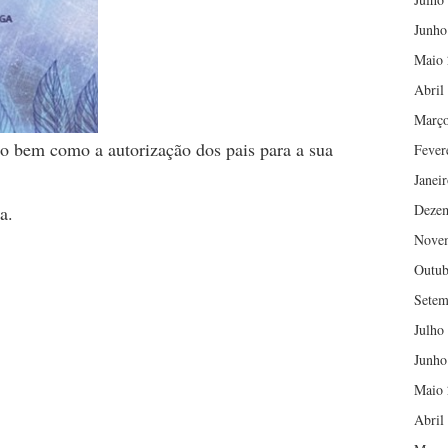
Junho
Maio 
Abril
Março
o bem como a autorização dos pais para a sua
Fever
Janei
Deze
a.
Nove
Outub
Setem
Julho
Junho
Maio 
Abril