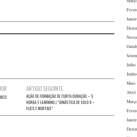
Março
Fever
Janei
Deze
Nove
Outub
Setem
Julho
Junho
Maio 
IOR
ARTIGO SEGUINTE
Abril
AÇÃO DE FORMAÇÃO DE CURTA DURAÇÃO – 5
MICO
Março
HORAS E-LEARNING | “GINÁSTICA DE SOLO II –
FLICS E MORTAIS”
Fever
Janei
Deze