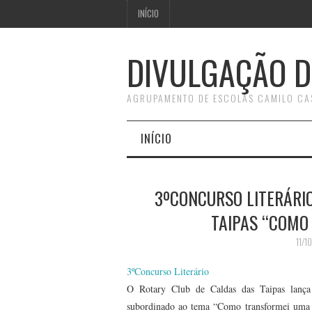
INÍCIO
DIVULGAÇÃO D
AGRUPAMENTO DE ESCOLAS CAMILO CA
INÍCIO
3ºCONCURSO LITERÁRI
TAIPAS “COMO
11/1
3ºConcurso Literário
O Rotary Club de Caldas das Taipas lança 
subordinado ao tema “Como transformei uma v