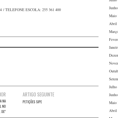
Junho
34 / TELEFONE ESCOLA: 255 361 400
Maio 
Abril
Março
Fever
Janei
Deze
Nove
Outub
Setem
Julho
IOR
ARTIGO SEGUINTE
Junho
A NA
PETIÇÕES SIPE
Maio 
L NO
Abril
. XX”