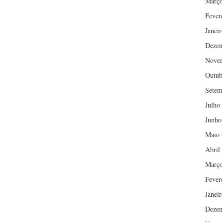
Março
Fever
Janei
Deze
Nove
Outub
Setem
Julho
Junho
Maio 
Abril
Março
Fever
Janei
Deze