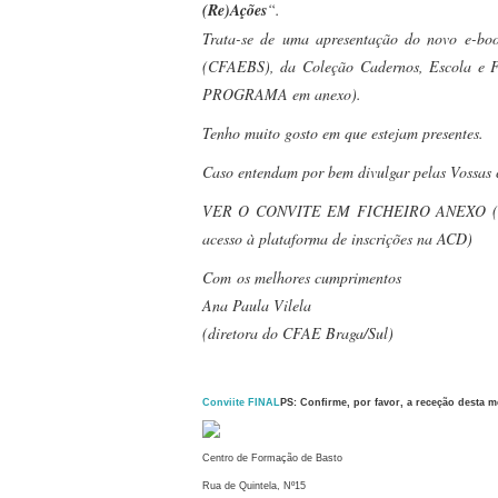
(Re)Ações
“.
Trata-se de uma apresentação do novo e-bo
(CFAEBS), da Coleção Cadernos, Escola e Fo
PROGRAMA em anexo).
Tenho muito gosto em que estejam presentes.
Caso entendam por bem divulgar pelas Vossas c
VER O CONVITE EM FICHEIRO ANEXO (onde 
acesso à plataforma de inscrições na ACD)
Com os melhores cumprimentos
Ana Paula Vilela
(diretora do CFAE Braga/Sul)
Conviite FINAL
PS: Confirme, por favor, a receção desta 
Centro de Formação de Basto
Rua de Quintela, Nº15