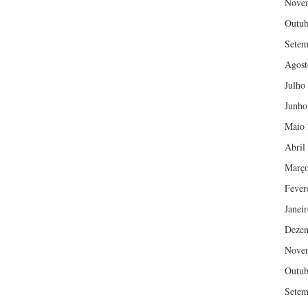
Nove
Outub
Setem
Agost
Julho
Junho
Maio 
Abril
Março
Fever
Janei
Deze
Nove
Outub
Setem