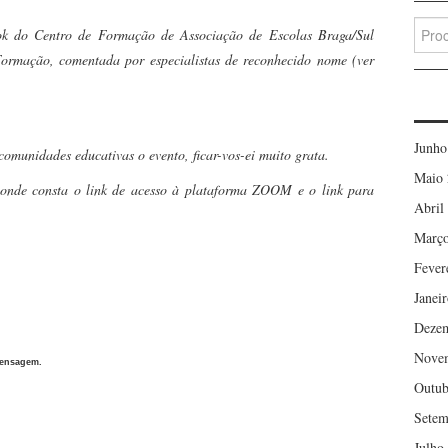
Searc
ok do Centro de Formação de Associação de Escolas Braga/Sul
for:
rmação, comentada por especialistas de reconhecido nome (ver
Junho
omunidades educativas o evento, ficar-vos-ei muito grata.
Maio 
consta o link de acesso à plataforma ZOOM e o link para
Abril
Março
Fever
Janei
Deze
Nove
mensagem.
Outub
Setem
Julho