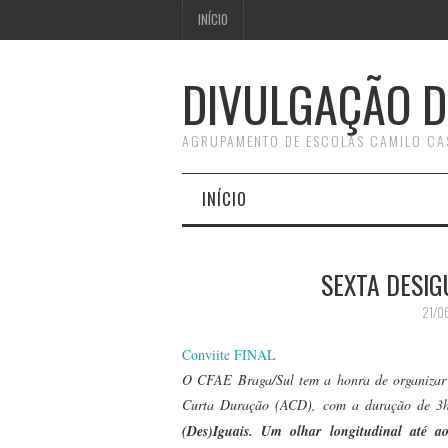
INÍCIO
DIVULGAÇÃO D
AGRUPAMENTO DE ESCOLAS CAMILO CA
INÍCIO
SEXTA DESIG
21/0
Conviite FINAL
O CFAE Braga/Sul tem a honra de organiz
Curta Duração (ACD), com a duração de 3h
(Des)Iguais. Um olhar longitudinal até a