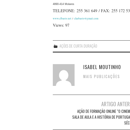
4890-414 Molares
TELEFONE: 255 361 649 / FAX: 255 172 5
www.cfbasto.net
/
cfaebasto@gmail.com
Views: 97
AÇÕES DE CURTA DURAÇÃO
ISABEL MOUTINHO
MAIS PUBLICAÇÕES
Post
ARTIGO ANTER
navigation
AÇÃO DE FORMAÇÃO ONLINE “O CINEM
SALA DE AULA E A HISTÓRIA DE PORTUGA
SÉC